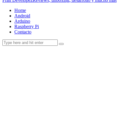
Fran Developez
Reviews, unboxing, desarrollo y mucho más
Home
Android
Arduino
Raspberry Pi
Contacto