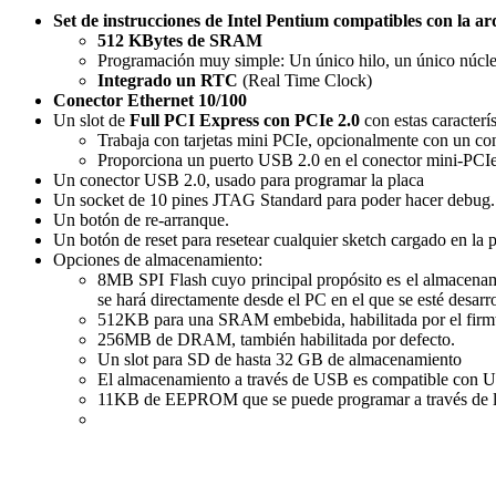
Set de instrucciones de Intel Pentium compatibles con la 
512 KBytes de SRAM
Programación muy simple: Un único hilo, un único núcle
Integrado un RTC
(Real Time Clock)
Conector Ethernet 10/100
Un slot de
Full PCI Express con PCIe 2.0
con estas caracterís
Trabaja con tarjetas mini PCIe, opcionalmente con un co
Proporciona un puerto USB 2.0 en el conector mini-PCIe
Un conector USB 2.0, usado para programar la placa
Un socket de 10 pines JTAG Standard para poder hacer debug.
Un botón de re-arranque.
Un botón de reset para resetear cualquier sketch cargado en la p
Opciones de almacenamiento:
8MB SPI Flash cuyo principal propósito es el almacenam
se hará directamente desde el PC en el que se esté desarr
512KB para una SRAM embebida, habilitada por el firm
256MB de DRAM, también habilitada por defecto.
Un slot para SD de hasta 32 GB de almacenamiento
El almacenamiento a través de USB es compatible con 
11KB de EEPROM que se puede programar a través de 