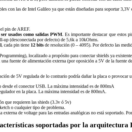
les con las de Intel Galileo ya que están diseñadas para soportar 3,3V 
del pin de AREF.
 ser usados como salidas PWM
. Es importante destacar que estos
ll-up (desconectada por defecto) de 5,6k a 10kOhms.
l
, cada pin tiene
12 bits
de resolución (0 – 4095). Por defecto las medi
l Programming), localizado a propósito para conectar shields ya existen
iza una fuente de alimentación externa (por oposición a 5V de la fuente 
tación de 5V regulada de lo contrario podría dañar la placa o provocar 
r o desde el conector USB. La máxima intensidad es de 800mA
egulador en la placa. La máxima intensidad es de 800mA.
ión que requieren las shieds (3.3v ó 5v)
sketch o cualquier tipo de problema.
a externa de voltage para las entradas analógicas no está soportado. Po
cterísticas soportadas por la arquitectura 