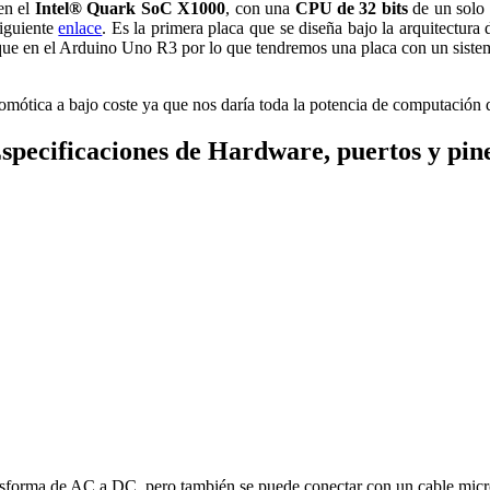
en el
Intel® Quark SoC X1000
, con una
CPU de 32 bits
de un solo
siguiente
enlace
. Es la primera placa que se diseña bajo la arquitectur
que en el Arduino Uno R3 por lo que tendremos una placa con un sistema 
domótica a bajo coste ya que nos daría toda la potencia de computaci
specificaciones de Hardware, puertos y pin
ansforma de AC a DC, pero también se puede conectar con un cable mi