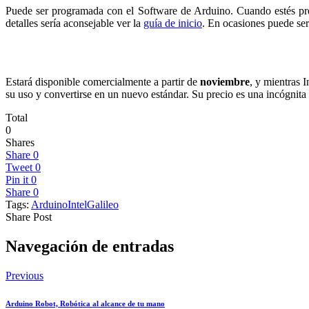
Puede ser programada con el Software de Arduino. Cuando estés prepa
detalles sería aconsejable ver la
guía de inicio
. En ocasiones puede ser
Estará disponible comercialmente a partir de
noviembre
, y mientras 
su uso y convertirse en un nuevo estándar. Su precio es una incógnita 
Total
0
Shares
Share
0
Tweet
0
Pin it
0
Share
0
Tags:
Arduino
IntelGalileo
Share Post
Navegación de entradas
Previous
Arduino Robot, Robótica al alcance de tu mano