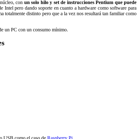
 núcleo, con
un solo hilo y set de instrucciones Pentium que puede
a de Intel pero dando soporte en cuanto a hardware como software para
totalmente distinto pero que a la vez nos resultará tan familiar como
ón de un PC con un consumo mínimo.
es
cro USB como el caso de
Raspberry Pi
.