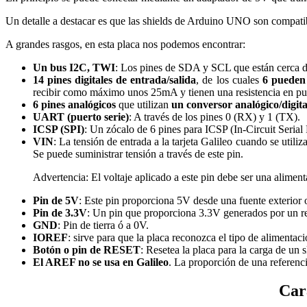
Un detalle a destacar es que las shields de Arduino UNO son compatib
A grandes rasgos, en esta placa nos podemos encontrar:
Un bus I2C, TWI
: Los pines de SDA y SCL que están cerca 
14 pines digitales de entrada/salida
, de los cuales
6 pueden
recibir como máximo unos 25mA y tienen una resistencia en pu
6 pines analógicos
que utilizan
un conversor analógico/digita
UART (puerto serie)
: A través de los pines 0 (RX) y 1 (TX).
ICSP (SPI)
: Un zócalo de 6 pines para ICSP (In-Circuit Seria
VIN
: La tensión de entrada a la tarjeta Galileo cuando se util
Se puede suministrar tensión a través de este pin.
Advertencia: El voltaje aplicado a este pin debe ser una alimen
Pin de 5V
: Este pin proporciona 5V desde una fuente exterio
Pin de 3.3V
: Un pin que proporciona 3.3V generados por un r
GND
: Pin de tierra ó a 0V.
IOREF
: sirve para que la placa reconozca el tipo de alimentac
Botón o pin de RESET
: Resetea la placa para la carga de un 
El AREF no se usa en Galileo
. La proporción de una referenci
Cara