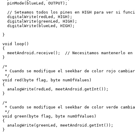
  pinMode(blueLed, OUTPUT);

  // Seteamos todos los pines en HIGH para ver si funci
  digitalWrite(redLed, HIGH);

  digitalWrite(greenLed, HIGH);

  digitalWrite(blueLed, HIGH);

}

void loop()

{

  meetAndroid.receive();  // Necesitamos mantenerlo en 
}

/*

 * Cuando se modifique el seekbar de color rojo cambiar
 */

void red(byte flag, byte numOfValues)

{

  analogWrite(redLed, meetAndroid.getInt());

}

/*

 * Cuando se modifique el seekbar de color verde cambia
 */

void green(byte flag, byte numOfValues)

{

  analogWrite(greenLed, meetAndroid.getInt());

}
