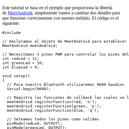
Este tutorial se basa en el ejemplo que proporciona la librería
de
MeetAndroid
, simplemente vamos a cambiar dos detalles para
que funcione correctamente con nuestro módulo. El código es el
siguiente:
#include 

// Declaramos el objeto de MeetAndroid para establecer 
MeetAndroid meetAndroid;

// Necesitamos 3 pines PWM para controlar los pines del
int redLed = 11;   

int greenLed = 10;

int blueLed = 9;

void setup()  

{

  // Para nuestro Bluetooth utilizaremos 9600 baudios 

  Serial.begin(9600); 

  // Registra las funciones de callback las cuales se l
  meetAndroid.registerFunction(red, 'o');

  meetAndroid.registerFunction(green, 'p');  

  meetAndroid.registerFunction(blue, 'q'); 

  // Seteamos todos los pines como salidas

  pinMode(redLed, OUTPUT);

  pinMode(greenLed, OUTPUT);
