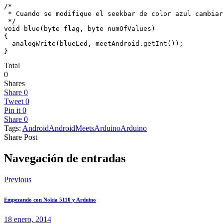
/*

 * Cuando se modifique el seekbar de color azul cambiar
 */

void blue(byte flag, byte numOfValues)

{

  analogWrite(blueLed, meetAndroid.getInt());

}
Total
0
Shares
Share
0
Tweet
0
Pin it
0
Share
0
Tags:
Android
AndroidMeetsArduino
Arduino
Share Post
Navegación de entradas
Previous
Empezando con Nokia 5110 y Arduino
18 enero, 2014