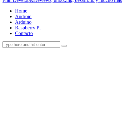
Fran Developez
Reviews, unboxing, desarrollo y mucho más
Home
Android
Arduino
Raspberry Pi
Contacto